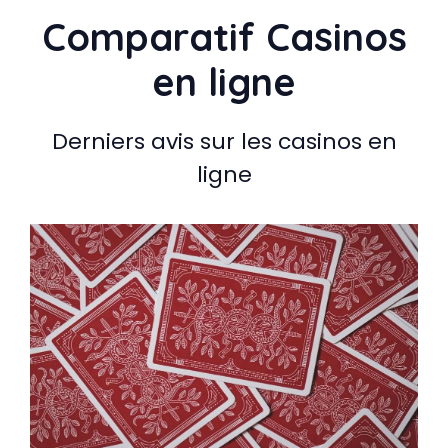
Comparatif Casinos
en ligne
Derniers avis sur les casinos en
ligne