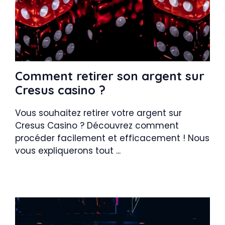
Comment retirer son argent sur
Cresus casino ?
Vous souhaitez retirer votre argent sur
Cresus Casino ? Découvrez comment
procéder facilement et efficacement ! Nous
vous expliquerons tout ...