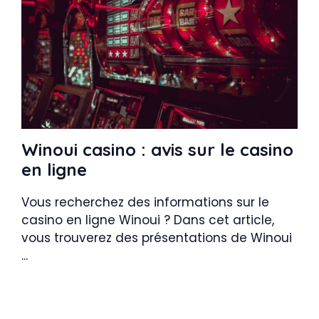
Winoui casino : avis sur le casino
en ligne
Vous recherchez des informations sur le
casino en ligne Winoui ? Dans cet article,
vous trouverez des présentations de Winoui
...