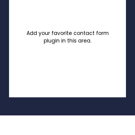
Add your favorite contact form
plugin in this area.